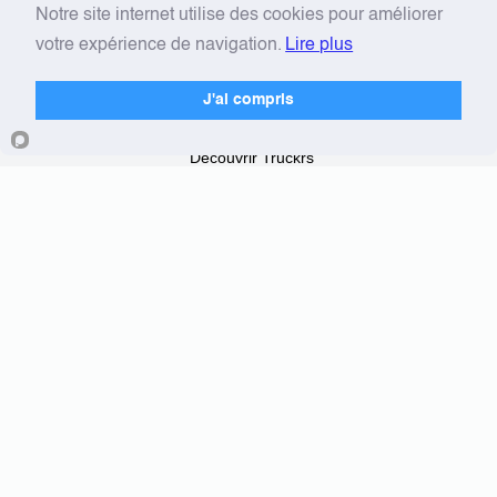
Offres Truckrs
Notre site internet utilise des cookies pour améliorer
Plateforme Truckrs Pro
votre expérience de navigation.
Lire plus
Conducteurs
J'ai compris
Découvrir Truckrs
Devenir indépendant
Nos partenaires
Parrainage
Plateforme Truckrs
À Propos
L'équipe Truckrs
Blog
FAQ